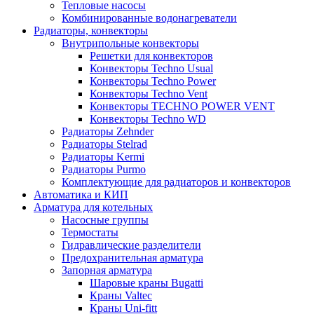
Тепловые насосы
Комбинированные водонагреватели
Радиаторы, конвекторы
Внутрипольные конвекторы
Решетки для конвекторов
Конвекторы Techno Usual
Конвекторы Techno Power
Конвекторы Techno Vent
Конвекторы TECHNO POWER VENT
Конвекторы Techno WD
Радиаторы Zehnder
Радиаторы Stelrad
Радиаторы Kermi
Радиаторы Purmo
Комплектующие для радиаторов и конвекторов
Автоматика и КИП
Арматура для котельных
Насосные группы
Термостаты
Гидравлические разделители
Предохранительная арматура
Запорная арматура
Шаровые краны Bugatti
Краны Valtec
Краны Uni-fitt