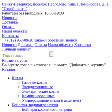
Санкт-Петербург, посёлок Парголово, улица Ломоносова, д. 1
"Строй центр"
Работаем без выходных, 10:00-19:00
Новости
Доставка
Оплата
Наши объекты
Контакты
+7 (812)
957-09-20
Закажи обратный звонок
Новости
Доставка
Оплата
Наши объекты
Контакты
Личный кабинет
Корзина пуста
Выберите товар в каталоге и нажмите "Добавить в корзину"
Каталог
Котлы
Газовые котлы
Твердотопливные
Электрические котлы
Комбинированные
Универсальные котлы (газ,дизель)
Бойлеры, водонагреватели
Бойлеры косвенного нагрева