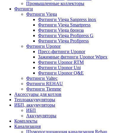
Промышленные коллекторы
Фитинги
Фитинги Viega
Фитинги Viega Sanpress inox
Фитинги Viega Smartpress
Фитинги Viega бронза
Фитинги Viega Profipress G
Фитинги Viega Profipress
Фитинги Uponor
Пресс-фитинги Uponor
Зажимные фитинги Uponor Wipex
Фитинги Uponor RTM
Фитинги Uponor Uni
Фитинги Uponor Q&E
Фитинги Valtec
Фитинги REHAU
Фитинги Tiemme
Аксессуары для котлов
Теплоаккумуляторы
ИБП, аккумуляторы
ИБП
Аккумуляторы
Комплекты
Канализация
Шумопоглощающая канализация Rehau