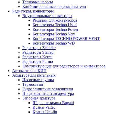
Тепловые насосы
Комбинированные водонагреватели
Радиаторы, конвекторы
Внутрипольные конвекторы
Решетки для конвекторов
Конвекторы Techno Usual
Конвекторы Techno Power
Конвекторы Techno Vent
Конвекторы TECHNO POWER VENT
Конвекторы Techno WD
Радиаторы Zehnder
Радиаторы Stelrad
Радиаторы Kermi
Радиаторы Purmo
Комплектующие для радиаторов и конвекторов
Автоматика и КИП
Арматура для котельных
Насосные группы
Термостаты
Гидравлические разделители
Предохранительная арматура
Запорная арматура
Шаровые краны Bugatti
Краны Valtec
Краны Uni-fitt