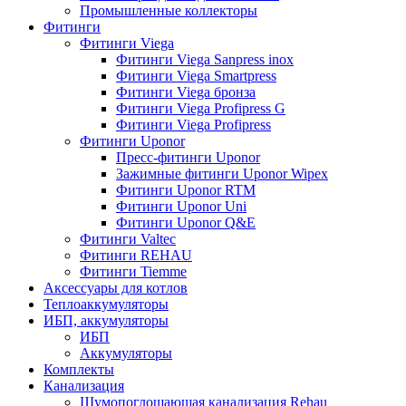
Промышленные коллекторы
Фитинги
Фитинги Viega
Фитинги Viega Sanpress inox
Фитинги Viega Smartpress
Фитинги Viega бронза
Фитинги Viega Profipress G
Фитинги Viega Profipress
Фитинги Uponor
Пресс-фитинги Uponor
Зажимные фитинги Uponor Wipex
Фитинги Uponor RTM
Фитинги Uponor Uni
Фитинги Uponor Q&E
Фитинги Valtec
Фитинги REHAU
Фитинги Tiemme
Аксессуары для котлов
Теплоаккумуляторы
ИБП, аккумуляторы
ИБП
Аккумуляторы
Комплекты
Канализация
Шумопоглощающая канализация Rehau