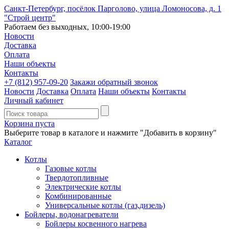
Санкт-Петербург, посёлок Парголово, улица Ломоносова, д. 1
"Строй центр"
Работаем без выходных, 10:00-19:00
Новости
Доставка
Оплата
Наши объекты
Контакты
+7 (812)
957-09-20
Закажи обратный звонок
Новости
Доставка
Оплата
Наши объекты
Контакты
Личный кабинет
Корзина пуста
Выберите товар в каталоге и нажмите "Добавить в корзину"
Каталог
Котлы
Газовые котлы
Твердотопливные
Электрические котлы
Комбинированные
Универсальные котлы (газ,дизель)
Бойлеры, водонагреватели
Бойлеры косвенного нагрева