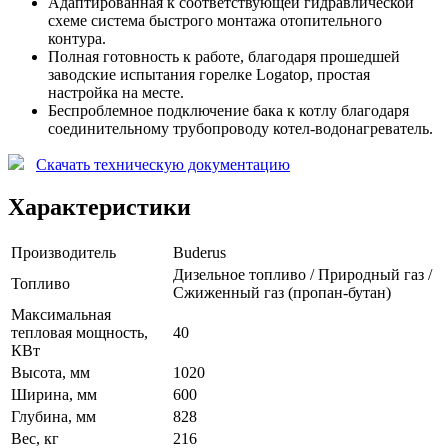
Адаптированная к соответствующей гидравлической
схеме система быстрого монтажа отопительного
контура.
Полная готовность к работе, благодаря прошедшей
заводские испытания горелке Logatop, простая
настройка на месте.
Беспроблемное подключение бака к котлу благодаря
соединительному трубопроводу котел-водонагреватель.
Скачать техническую документацию
Характеристики
Производитель
Buderus
Дизельное топливо / Природный газ /
Топливо
Сжиженный газ (пропан-бутан)
Максимальная
тепловая мощность,
40
КВт
Высота, мм
1020
Ширина, мм
600
Глубина, мм
828
Вес, кг
216