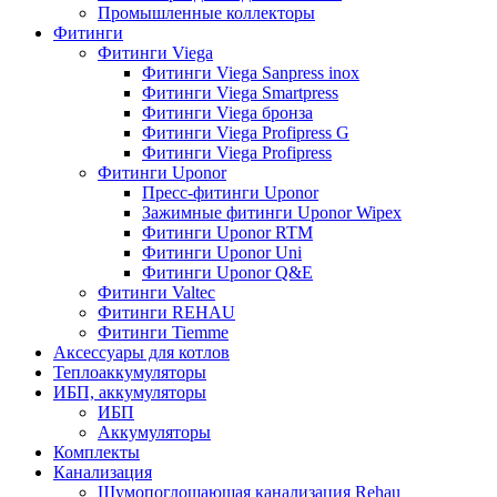
Промышленные коллекторы
Фитинги
Фитинги Viega
Фитинги Viega Sanpress inox
Фитинги Viega Smartpress
Фитинги Viega бронза
Фитинги Viega Profipress G
Фитинги Viega Profipress
Фитинги Uponor
Пресс-фитинги Uponor
Зажимные фитинги Uponor Wipex
Фитинги Uponor RTM
Фитинги Uponor Uni
Фитинги Uponor Q&E
Фитинги Valtec
Фитинги REHAU
Фитинги Tiemme
Аксессуары для котлов
Теплоаккумуляторы
ИБП, аккумуляторы
ИБП
Аккумуляторы
Комплекты
Канализация
Шумопоглощающая канализация Rehau