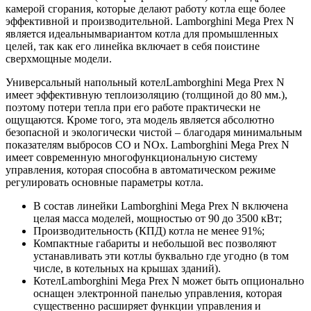
камерой сгорания, которые делают работу котла еще более
эффективной и производительной. Lamborghini Mega Prex N
является идеальнымвариантом котла для промышленных
целей, так как его линейка включает в себя поистине
сверхмощные модели.
Универсальный напольный котелLamborghini Mega Prex N
имеет эффективную теплоизоляцию (толщиной до 80 мм.),
поэтому потери тепла при его работе практически не
ощущаются. Кроме того, эта модель является абсолютно
безопасной и экологически чистой – благодаря минимальным
показателям выбросов CO и NOx. Lamborghini Mega Prex N
имеет современную многофункциональную систему
управления, которая способна в автоматическом режиме
регулировать основные параметры котла.
В состав линейки Lamborghini Mega Prex N включена
целая масса моделей, мощностью от 90 до 3500 кВт;
Производительность (КПД) котла не менее 91%;
Компактные габариты и небольшой вес позволяют
устанавливать эти котлы буквально где угодно (в том
числе, в котельных на крышах зданий).
КотелLamborghini Mega Prex N может быть опционально
оснащен электронной панелью управления, которая
существенно расширяет функции управления и