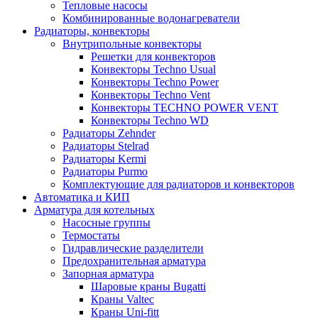
Тепловые насосы
Комбинированные водонагреватели
Радиаторы, конвекторы
Внутрипольные конвекторы
Решетки для конвекторов
Конвекторы Techno Usual
Конвекторы Techno Power
Конвекторы Techno Vent
Конвекторы TECHNO POWER VENT
Конвекторы Techno WD
Радиаторы Zehnder
Радиаторы Stelrad
Радиаторы Kermi
Радиаторы Purmo
Комплектующие для радиаторов и конвекторов
Автоматика и КИП
Арматура для котельных
Насосные группы
Термостаты
Гидравлические разделители
Предохранительная арматура
Запорная арматура
Шаровые краны Bugatti
Краны Valtec
Краны Uni-fitt