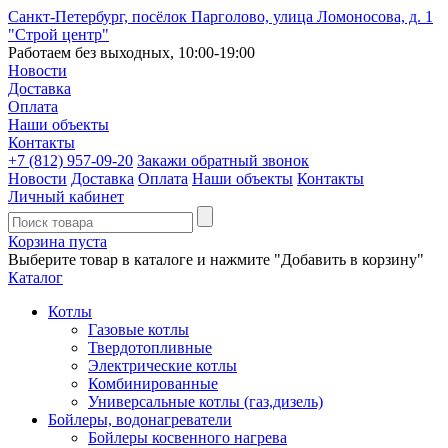
Санкт-Петербург, посёлок Парголово, улица Ломоносова, д. 1
"Строй центр"
Работаем без выходных, 10:00-19:00
Новости
Доставка
Оплата
Наши объекты
Контакты
+7 (812)
957-09-20
Закажи обратный звонок
Новости
Доставка
Оплата
Наши объекты
Контакты
Личный кабинет
Корзина пуста
Выберите товар в каталоге и нажмите "Добавить в корзину"
Каталог
Котлы
Газовые котлы
Твердотопливные
Электрические котлы
Комбинированные
Универсальные котлы (газ,дизель)
Бойлеры, водонагреватели
Бойлеры косвенного нагрева